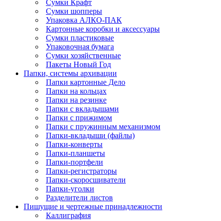
Сумки Крафт
Сумки шопперы
Упаковка АЛКО-ПАК
Картонные коробки и аксессуары
Сумки пластиковые
Упаковочная бумага
Сумки хозяйственные
Пакеты Новый Год
Папки, системы архивации
Папки картонные Дело
Папки на кольцах
Папки на резинке
Папки с вкладышами
Папки с прижимом
Папки с пружинным механизмом
Папки-вкладыши (файлы)
Папки-конверты
Папки-планшеты
Папки-портфели
Папки-регистраторы
Папки-скоросшиватели
Папки-уголки
Разделители листов
Пишущие и чертежные принадлежности
Каллиграфия