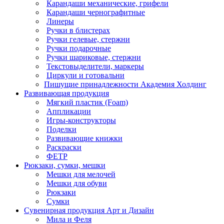
Карандаши механические, грифели
Карандаши чернографитные
Линеры
Ручки в блистерах
Ручки гелевые, стержни
Ручки подарочные
Ручки шариковые, стержни
Текстовыделители, маркеры
Циркули и готовальни
Пишущие принадлежности Академия Холдинг
Развивающая продукция
Мягкий пластик (Foam)
Аппликации
Игры-конструкторы
Поделки
Развивающие книжки
Раскраски
ФЕТР
Рюкзаки, сумки, мешки
Мешки для мелочей
Мешки для обуви
Рюкзаки
Сумки
Сувенирная продукция Арт и Дизайн
Мила и Феля