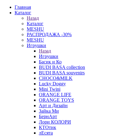
Главная
Каталог
Назад
Каталог
MESHU
РАСПРОДАЖА -30%
MESHU
Игрушки
Назад
Игрушки
Басик и Ко
BUDI BASA collection
BUDI BASA souvenirs
CHOCO&MILK
Lucky Doggy
Mini Twini
ORANGE LIFE
ORANGE TOYS
Арт и Дизайн
Зайка Ми
БернАрт
Лори КОЛОРИ
КТОтик
лЕсята