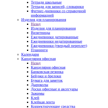
Тетради школьные
Тетради для записей, словарики
Фитнес-дневники со справочной
информацией
Изделия для планирования
Назад
Изделия для планирования
Визитницы
Ежедневники датированные
Ежедневники недатированные
Ежедневники (твердый переплет)
Планинги
Календари
Канцелярия офисная
Назад
Канцелярия офисная
Банковская резинка
Бейджи и брелоки
Бумага для заметок
Дыроколы
Доски офисные и аксесуары
Зажимы
Клей
Клейкая лента
Корректирующие средства