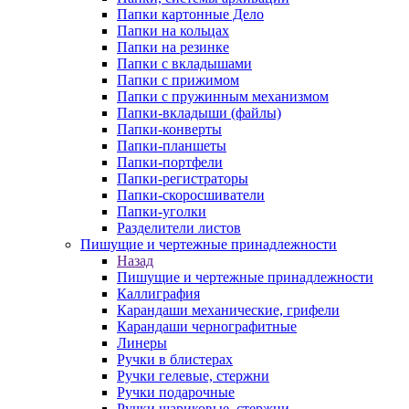
Папки картонные Дело
Папки на кольцах
Папки на резинке
Папки с вкладышами
Папки с прижимом
Папки с пружинным механизмом
Папки-вкладыши (файлы)
Папки-конверты
Папки-планшеты
Папки-портфели
Папки-регистраторы
Папки-скоросшиватели
Папки-уголки
Разделители листов
Пишущие и чертежные принадлежности
Назад
Пишущие и чертежные принадлежности
Каллиграфия
Карандаши механические, грифели
Карандаши чернографитные
Линеры
Ручки в блистерах
Ручки гелевые, стержни
Ручки подарочные
Ручки шариковые, стержни