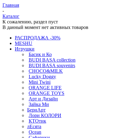
Главная
-
Каталог
К сожалению, раздел пуст
В данный момент нет активных товаров
РАСПРОДАЖА -30%
MESHU
Игрушки
Басик и Ко
BUDI BASA collection
BUDI BASA souvenirs
CHOCO&MILK
Lucky Doggy
Mini Twini
ORANGE LIFE
ORANGE TOYS
Арт и Дизайн
Зайка Ми
БернАрт
Лори КОЛОРИ
КТОтик
лЕсята
Ocean
Сафарики