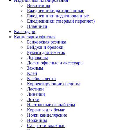
Изделия для планирования
Визитницы
Ежедневники датированные
Ежедневники недатированные
Ежедневники (твердый переплет)
Планинги
Календари
Канцелярия офисная
Банковская резинка
Бейджи и брелоки
Бумага для заметок
Дыроколы
Доски офисные и аксесуары
Зажимы
Клей
Клейкая лента
Корректирующие средства
Ластики
Линейки
Лотки
Настольные оганайзеры
Корзины для бумаг
Ножи канцелярские
Ножницы
Салфетки влажные