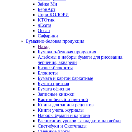
Зайка Ми
БернАрт
Лори КОЛОРИ
КТОтик
лЕсята
Ocean
Сафарики
Бумажно-беловая продукция
Назад
Бумажно-беловая продукция
Альбомы и наборы бумаги для рисования,
черчения, акварели
Бизнес-блокноты
Блокноты
Бумага и картон бархатные
Бумага цветная
Бумага офисная
Записные книжки
Картон белый и цветной
Книги для записи рецептов
Книги учета, журналы
Наборы бумаги и картона
Расписания уроков, закладки и наклейки
Скетчбуки и Скетчпады
Сменные блоки