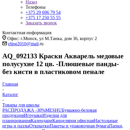
Назад
Телефоны
+375 29 696 79 54
+375 17 250 55 55
Заказать звонок
Контактная информация
Офис: г.Минск, ул М.Танка, дом 36, корпус 2
eling2010@mail
.ru
AQ_092133 Краски Акварель медовые
полусухие 12 цв. -Плюшевые панды-
без кисти в пластиковом пенале
Главная
-
Каталог
-
Товары для школы
РАСПРОДАЖА -30%
MESHU
Бумажно-беловая
продукция
Игрушки
Изделия для
планирования
Календари
Канцелярия офисная
Настольные
игры и пазлы
Открытки
Пакеты и упаковочная бумага
Папки,