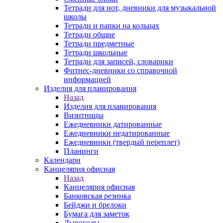
Тетради для нот, дневники для музыкальной
школы
Тетради и папки на кольцах
Тетради общие
Тетради предметные
Тетради школьные
Тетради для записей, словарики
Фитнес-дневники со справочной
информацией
Изделия для планирования
Назад
Изделия для планирования
Визитницы
Ежедневники датированные
Ежедневники недатированные
Ежедневники (твердый переплет)
Планинги
Календари
Канцелярия офисная
Назад
Канцелярия офисная
Банковская резинка
Бейджи и брелоки
Бумага для заметок
Дыроколы