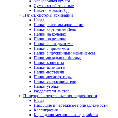
Упаковочная бумага
Сумки хозяйственные
Пакеты Новый Год
Папки, системы архивации
Назад
Папки, системы архивации
Папки картонные Дело
Папки на кольцах
Папки на резинке
Папки с вкладышами
Папки с прижимом
Папки с пружинным механизмом
Папки-вкладыши (файлы)
Папки-конверты
Папки-планшеты
Папки-портфели
Папки-регистраторы
Папки-скоросшиватели
Папки-уголки
Разделители листов
Пишущие и чертежные принадлежности
Назад
Пишущие и чертежные принадлежности
Каллиграфия
Карандаши механические, грифели