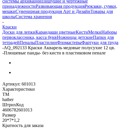
системы архивации
Пишущие и чертежные
принадлежности
Развивающая продукция
Рюкзаки, сумки,
мешки
Сувенирная продукция Арт и Дизайн
Товары для
школы
Система хранения
-
Краски
Доски для лепки
Карандаши цветные
Кисти
Мелки
Наборы
первоклассника, касса букв
Ножницы детские
Папки для
тетрадей
Пеналы
Пластилин
Фломастеры
Фартуки для труда
-
AQ_092133 Краски Акварель медовые полусухие 12 цв.
-Плюшевые панды- без кисти в пластиковом пенале
Артикул:
601013
Характеристики
ТМ
hatber
ШтрихКод
4606782601013
Размер
20*7*1,2
Кратность для заказа