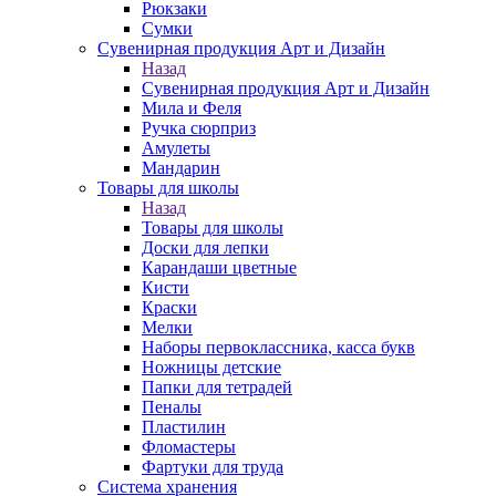
Рюкзаки
Сумки
Сувенирная продукция Арт и Дизайн
Назад
Сувенирная продукция Арт и Дизайн
Мила и Феля
Ручка сюрприз
Амулеты
Мандарин
Товары для школы
Назад
Товары для школы
Доски для лепки
Карандаши цветные
Кисти
Краски
Мелки
Наборы первоклассника, касса букв
Ножницы детские
Папки для тетрадей
Пеналы
Пластилин
Фломастеры
Фартуки для труда
Система хранения