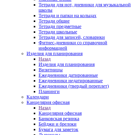
Тетради для нот, дневники для музыкальной
школы
Тетради и папки на кольцах
Тетради общие
Тетради предметные
Тетради школьные
Тетради для записей, словарики
Фитнес-дневники со справочной
информацией
Изделия для планирования
Назад
Изделия для планирования
Визитницы
Ежедневники датированные
Ежедневники недатированные
Ежедневники (твердый переплет)
Планинги
Календари
Канцелярия офисная
Назад
Канцелярия офисная
Банковская резинка
Бейджи и брелоки
Бумага для заметок
Дыроколы