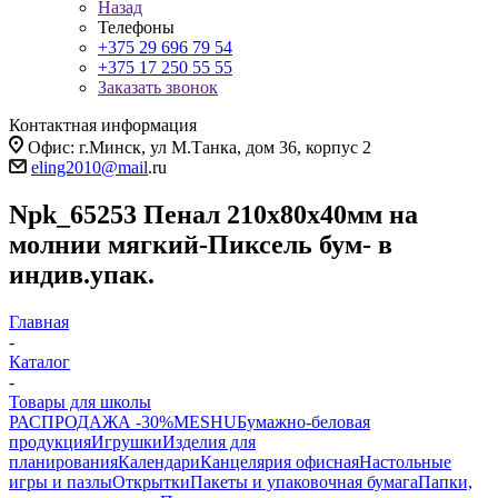
Назад
Телефоны
+375 29 696 79 54
+375 17 250 55 55
Заказать звонок
Контактная информация
Офис: г.Минск, ул М.Танка, дом 36, корпус 2
eling2010@mail
.ru
Npk_65253 Пенал 210х80х40мм на
молнии мягкий-Пиксель бум- в
индив.упак.
Главная
-
Каталог
-
Товары для школы
РАСПРОДАЖА -30%
MESHU
Бумажно-беловая
продукция
Игрушки
Изделия для
планирования
Календари
Канцелярия офисная
Настольные
игры и пазлы
Открытки
Пакеты и упаковочная бумага
Папки,