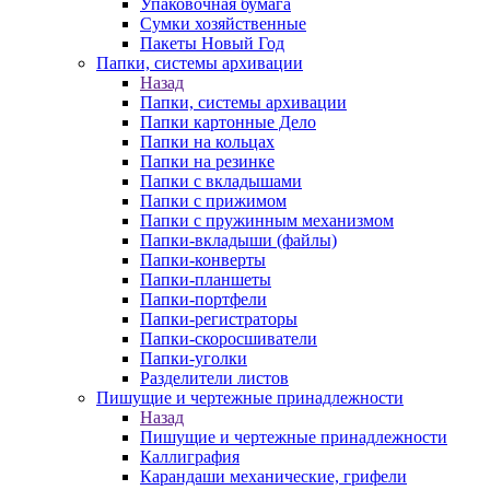
Упаковочная бумага
Сумки хозяйственные
Пакеты Новый Год
Папки, системы архивации
Назад
Папки, системы архивации
Папки картонные Дело
Папки на кольцах
Папки на резинке
Папки с вкладышами
Папки с прижимом
Папки с пружинным механизмом
Папки-вкладыши (файлы)
Папки-конверты
Папки-планшеты
Папки-портфели
Папки-регистраторы
Папки-скоросшиватели
Папки-уголки
Разделители листов
Пишущие и чертежные принадлежности
Назад
Пишущие и чертежные принадлежности
Каллиграфия
Карандаши механические, грифели