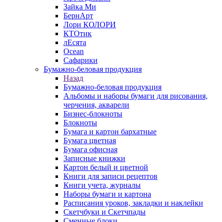
Зайка Ми
БернАрт
Лори КОЛОРИ
КТОтик
лЕсята
Ocean
Сафарики
Бумажно-беловая продукция
Назад
Бумажно-беловая продукция
Альбомы и наборы бумаги для рисования,
черчения, акварели
Бизнес-блокноты
Блокноты
Бумага и картон бархатные
Бумага цветная
Бумага офисная
Записные книжки
Картон белый и цветной
Книги для записи рецептов
Книги учета, журналы
Наборы бумаги и картона
Расписания уроков, закладки и наклейки
Скетчбуки и Скетчпады
Сменные блоки