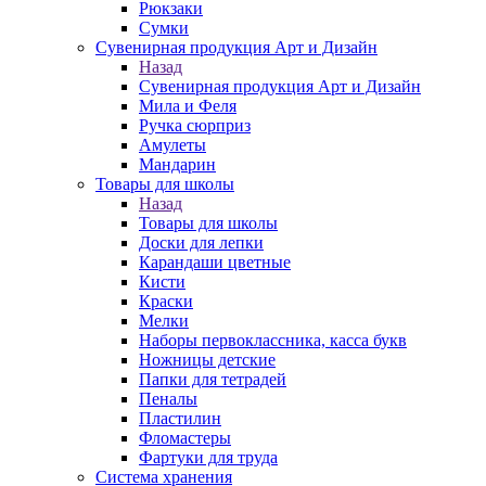
Рюкзаки
Сумки
Сувенирная продукция Арт и Дизайн
Назад
Сувенирная продукция Арт и Дизайн
Мила и Феля
Ручка сюрприз
Амулеты
Мандарин
Товары для школы
Назад
Товары для школы
Доски для лепки
Карандаши цветные
Кисти
Краски
Мелки
Наборы первоклассника, касса букв
Ножницы детские
Папки для тетрадей
Пеналы
Пластилин
Фломастеры
Фартуки для труда
Система хранения