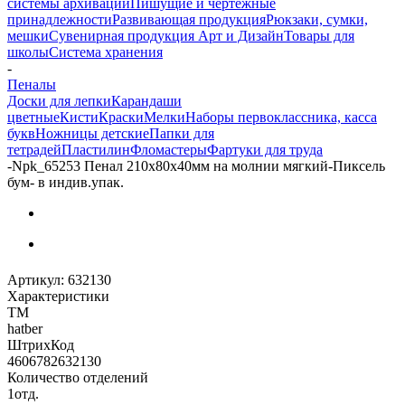
системы архивации
Пишущие и чертежные
принадлежности
Развивающая продукция
Рюкзаки, сумки,
мешки
Сувенирная продукция Арт и Дизайн
Товары для
школы
Система хранения
-
Пеналы
Доски для лепки
Карандаши
цветные
Кисти
Краски
Мелки
Наборы первоклассника, касса
букв
Ножницы детские
Папки для
тетрадей
Пластилин
Фломастеры
Фартуки для труда
-
Npk_65253 Пенал 210х80х40мм на молнии мягкий-Пиксель
бум- в индив.упак.
Артикул:
632130
Характеристики
ТМ
hatber
ШтрихКод
4606782632130
Количество отделений
1отд.