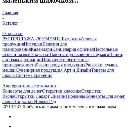
маленьким шажочком...
Главная
-
Каталог
-
Открытки
РАСПРОДАЖА -30%
MESHU
Бумажно-беловая
продукция
Игрушки
Изделия для
планирования
Календари
Канцелярия офисная
Настольные
игры и пазлы
Открытки
Пакеты и упаковочная бумага
Папки,
системы архивации
Пишущие и чертежные
принадлежности
Развивающая продукция
Рюкзаки, сумки,
мешки
Сувенирная продукция Арт и Дизайн
Товары для
школы
Система хранения
-
Альтернативные открытки
Конверты для денег
Открытки классика
Открытки
Весна
Открытки Лакарт Дизайн
Гирлянды
Конверты для денег
люкс
Открытки Новый Год
-
0713.537 Любуюсь каждым твоим маленьким шажочком...