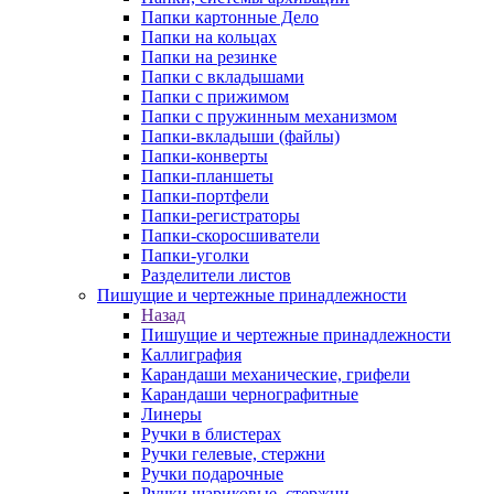
Папки картонные Дело
Папки на кольцах
Папки на резинке
Папки с вкладышами
Папки с прижимом
Папки с пружинным механизмом
Папки-вкладыши (файлы)
Папки-конверты
Папки-планшеты
Папки-портфели
Папки-регистраторы
Папки-скоросшиватели
Папки-уголки
Разделители листов
Пишущие и чертежные принадлежности
Назад
Пишущие и чертежные принадлежности
Каллиграфия
Карандаши механические, грифели
Карандаши чернографитные
Линеры
Ручки в блистерах
Ручки гелевые, стержни
Ручки подарочные
Ручки шариковые, стержни