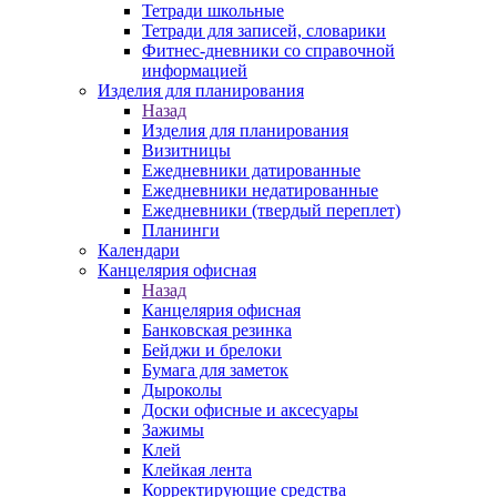
Тетради школьные
Тетради для записей, словарики
Фитнес-дневники со справочной
информацией
Изделия для планирования
Назад
Изделия для планирования
Визитницы
Ежедневники датированные
Ежедневники недатированные
Ежедневники (твердый переплет)
Планинги
Календари
Канцелярия офисная
Назад
Канцелярия офисная
Банковская резинка
Бейджи и брелоки
Бумага для заметок
Дыроколы
Доски офисные и аксесуары
Зажимы
Клей
Клейкая лента
Корректирующие средства