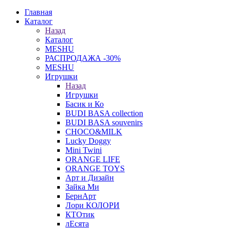
Главная
Каталог
Назад
Каталог
MESHU
РАСПРОДАЖА -30%
MESHU
Игрушки
Назад
Игрушки
Басик и Ко
BUDI BASA collection
BUDI BASA souvenirs
CHOCO&MILK
Lucky Doggy
Mini Twini
ORANGE LIFE
ORANGE TOYS
Арт и Дизайн
Зайка Ми
БернАрт
Лори КОЛОРИ
КТОтик
лЕсята