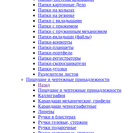
Папки картонные Дело
Папки на кольцах
Папки на резинке
Папки с вкладышами
Папки с прижимом
Папки с пружинным механизмом
Папки-вкладыши (файлы)
Папки-конверты
Папки-планшеты
Папки-портфели
Папки-регистраторы
Папки-скоросшиватели
Папки-уголки
Разделители листов
Пишущие и чертежные принадлежности
Назад
Пишущие и чертежные принадлежности
Каллиграфия
Карандаши механические, грифели
Карандаши чернографитные
Линеры
Ручки в блистерах
Ручки гелевые, стержни
Ручки подарочные
Ручки шариковые, стержни