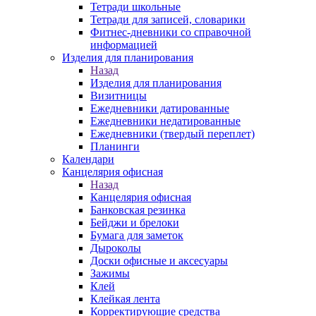
Тетради школьные
Тетради для записей, словарики
Фитнес-дневники со справочной
информацией
Изделия для планирования
Назад
Изделия для планирования
Визитницы
Ежедневники датированные
Ежедневники недатированные
Ежедневники (твердый переплет)
Планинги
Календари
Канцелярия офисная
Назад
Канцелярия офисная
Банковская резинка
Бейджи и брелоки
Бумага для заметок
Дыроколы
Доски офисные и аксесуары
Зажимы
Клей
Клейкая лента
Корректирующие средства