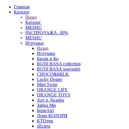
Главная
Каталог
Назад
Каталог
MESHU
РАСПРОДАЖА -30%
MESHU
Игрушки
Назад
Игрушки
Басик и Ко
BUDI BASA collection
BUDI BASA souvenirs
CHOCO&MILK
Lucky Doggy
Mini Twini
ORANGE LIFE
ORANGE TOYS
Арт и Дизайн
Зайка Ми
БернАрт
Лори КОЛОРИ
КТОтик
лЕсята