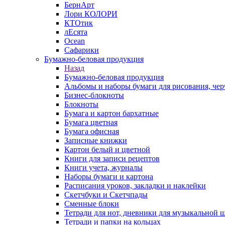
БернАрт
Лори КОЛОРИ
КТОтик
лЕсята
Ocean
Сафарики
Бумажно-беловая продукция
Назад
Бумажно-беловая продукция
Альбомы и наборы бумаги для рисования, чер
Бизнес-блокноты
Блокноты
Бумага и картон бархатные
Бумага цветная
Бумага офисная
Записные книжки
Картон белый и цветной
Книги для записи рецептов
Книги учета, журналы
Наборы бумаги и картона
Расписания уроков, закладки и наклейки
Скетчбуки и Скетчпады
Сменные блоки
Тетради для нот, дневники для музыкальной 
Тетради и папки на кольцах