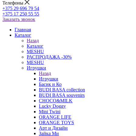
Телефоны
+375 29 696 79 54
+375 17 250 55 55
Заказать звонок
Главная
Каталог
Назад
Каталог
MESHU
РАСПРОДАЖА -30%
MESHU
Игрушки
Назад
Игрушки
Басик и Ко
BUDI BASA collection
BUDI BASA souvenirs
CHOCO&MILK
Lucky Doggy
Mini Twini
ORANGE LIFE
ORANGE TOYS
Арт и Дизайн
Зайка Ми