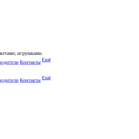
акетами, игрушками.
Ещё
водители
Контакты
Ещё
водители
Контакты