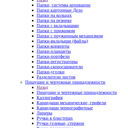
Папки, системы архивации
Папки картонные Дело
Папки на кольцах
Папки на резинке
Папки с вкладышами
Папки с прижимом
Папки с пружинным механизмом
Папки-вкладыши (файлы)
Папки-конверты
Папки-планшеты
Папки-портфели
Папки-регистраторы
Папки-скоросшиватели
Папки-уголки
Разделители листов
Пишущие и чертежные принадлежности
Назад
Пишущие и чертежные принадлежности
Каллиграфия
Карандаши механические, грифели
Карандаши чернографитные
Линеры
Ручки в блистерах
Ручки гелевые, стержни