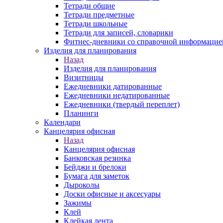
Тетради общие
Тетради предметные
Тетради школьные
Тетради для записей, словарики
Фитнес-дневники со справочной информацие
Изделия для планирования
Назад
Изделия для планирования
Визитницы
Ежедневники датированные
Ежедневники недатированные
Ежедневники (твердый переплет)
Планинги
Календари
Канцелярия офисная
Назад
Канцелярия офисная
Банковская резинка
Бейджи и брелоки
Бумага для заметок
Дыроколы
Доски офисные и аксесуары
Зажимы
Клей
Клейкая лента